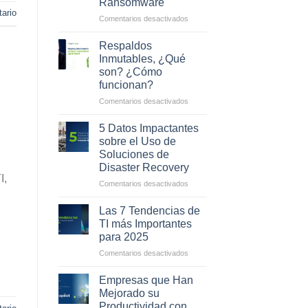
Ransomware
ario
en
Comentarios desactivados
Cómo
los
Respaldos
Respaldos
Inmutables, ¿Qué
Inmutables
son? ¿Cómo
ayudan
funcionan?
a
combatir
en
Comentarios desactivados
el
Respaldos
Ransomware
Inmutables,
5 Datos Impactantes
¿Qué
sobre el Uso de
son?
Soluciones de
¿Cómo
Disaster Recovery
funcionan?
I,
en
Comentarios desactivados
5
Datos
Las 7 Tendencias de
Impactantes
TI más Importantes
sobre
para 2025
el
en
Comentarios desactivados
Uso
Las
de
7
Soluciones
Empresas que Han
Tendencias
de
Mejorado su
de
Disaster
Productividad con