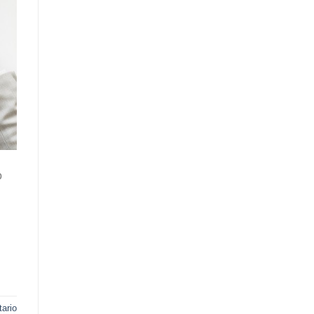
o
ario