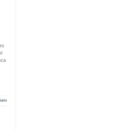
ro
el
sca
ario