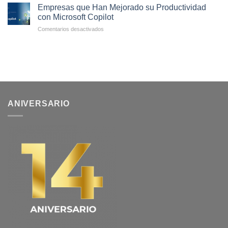
7
de
Empresas que Han Mejorado su Productividad
Tendencias
Soluciones
con Microsoft Copilot
de
de
en
Comentarios desactivados
TI
Disaster
Empresas
más
Recovery
que
Importantes
Han
para
Mejorado
2025
su
Productividad
con
Microsoft
ANIVERSARIO
Copilot