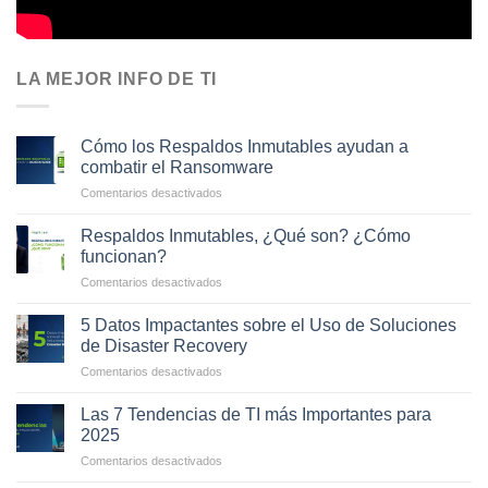
LA MEJOR INFO DE TI
Cómo los Respaldos Inmutables ayudan a
combatir el Ransomware
en
Comentarios desactivados
Cómo
los
Respaldos Inmutables, ¿Qué son? ¿Cómo
Respaldos
funcionan?
Inmutables
en
Comentarios desactivados
ayudan
Respaldos
a
Inmutables,
combatir
5 Datos Impactantes sobre el Uso de Soluciones
¿Qué
el
de Disaster Recovery
son?
Ransomware
en
Comentarios desactivados
¿Cómo
5
funcionan?
Datos
Las 7 Tendencias de TI más Importantes para
Impactantes
2025
sobre
en
Comentarios desactivados
el
Las
Uso