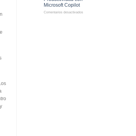
TI
Recovery
Microsoft Copilot
más
Importantes
en
Comentarios desactivados
un
para
Empresas
2025
que
Han
de
Mejorado
su
Productividad
con
Microsoft
s
Copilot
Los
a
tro
y