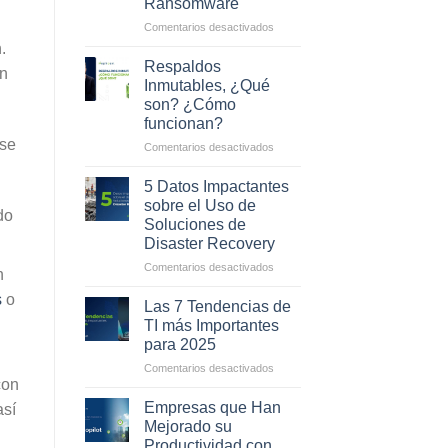
Ransomware
en
Comentarios desactivados
Cómo
.
los
Respaldos
en
Respaldos
Inmutables, ¿Qué
Inmutables
son? ¿Cómo
ayudan
funcionan?
a
 se
combatir
en
Comentarios desactivados
el
Respaldos
Ransomware
Inmutables,
5 Datos Impactantes
¿Qué
sobre el Uso de
do
son?
Soluciones de
¿Cómo
Disaster Recovery
funcionan?
en
Comentarios desactivados
n
5
s
o
Datos
Las 7 Tendencias de
Impactantes
TI más Importantes
sobre
para 2025
el
en
Comentarios desactivados
Uso
con
Las
de
7
Soluciones
Empresas que Han
así
Tendencias
de
Mejorado su
de
Disaster
Productividad con