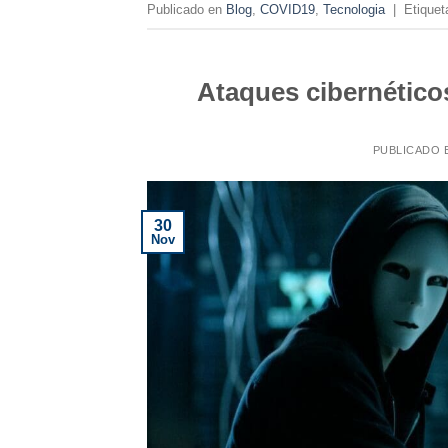
Publicado en
Blog
,
COVID19
,
Tecnologia
|
Etique
Ataques cibernético
PUBLICADO 
30
Nov