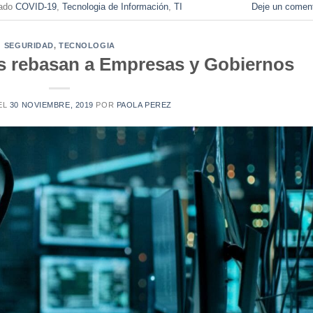
tado
COVID-19
,
Tecnologia de Información
,
TI
Deje un coment
SEGURIDAD
,
TECNOLOGIA
s rebasan a Empresas y Gobiernos
EL
30 NOVIEMBRE, 2019
POR
PAOLA PEREZ