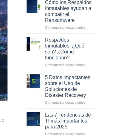
Cómo los Respaldos
Inmutables ayudan a
combatir el
Ransomware
en
Comentarios desactivados
Cómo
los
Respaldos
Respaldos
Inmutables, ¿Qué
Inmutables
son? ¿Cómo
ayudan
funcionan?
a
combatir
en
Comentarios desactivados
el
Respaldos
Ransomware
Inmutables,
5 Datos Impactantes
¿Qué
sobre el Uso de
son?
Soluciones de
¿Cómo
Disaster Recovery
funcionan?
en
Comentarios desactivados
5
Datos
Las 7 Tendencias de
Impactantes
de
TI más Importantes
sobre
para 2025
e
el
en
Comentarios desactivados
Uso
Las
de