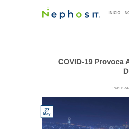
Skip
to
INICIO
N
content
COVID-19 Provoca A
D
PUBLICA
27
May