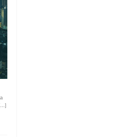
la
[…]