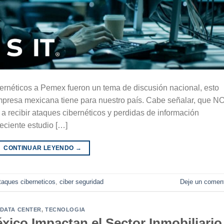
ernéticos a Pemex fueron un tema de discusión nacional, esto
empresa mexicana tiene para nuestro país. Cabe señalar, que N
 recibir ataques cibernéticos y perdidas de información
eciente estudio […]
CONTINUAR LEYENDO
→
taques ciberneticos
,
ciber seguridad
Deje un coment
DATA CENTER
,
TECNOLOGIA
xico Impactan el Sector Inmobiliario