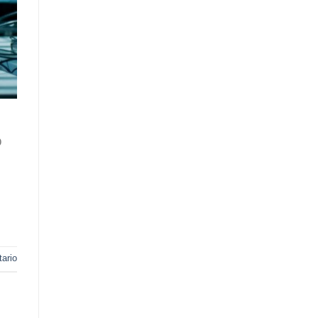
O
ario