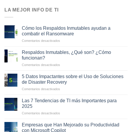
LA MEJOR INFO DE TI
Cómo los Respaldos Inmutables ayudan a
combatir el Ransomware
en
Comentarios desactivados
Cómo
los
Respaldos Inmutables, ¿Qué son? ¿Cómo
Respaldos
funcionan?
Inmutables
en
Comentarios desactivados
ayudan
Respaldos
a
Inmutables,
combatir
5 Datos Impactantes sobre el Uso de Soluciones
¿Qué
el
de Disaster Recovery
son?
Ransomware
en
Comentarios desactivados
¿Cómo
5
funcionan?
Datos
Las 7 Tendencias de TI más Importantes para
Impactantes
2025
sobre
en
Comentarios desactivados
el
Las
Uso
7
de
Empresas que Han Mejorado su Productividad
Tendencias
Soluciones
con Microsoft Copilot