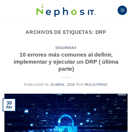
Skip
to
content
ARCHIVOS DE ETIQUETAS:
DRP
SEGURIDAD
10 errores más comunes al definir,
implementar y ejecutar un DRP ( última
parte)
PUBLICADO EL
30 ABRIL, 2019
POR
PAOLA PEREZ
30
Abr