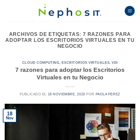
Skip
to
content
ARCHIVOS DE ETIQUETAS:
7 RAZONES PARA
ADOPTAR LOS ESCRITORIOS VIRTUALES EN TU
NEGOCIO
CLOUD COMPUTING
,
ESCRITORIOS VIRTUALES
,
VDI
7 razones para adoptar los Escritorios
Virtuales en tu Negocio
PUBLICADO EL
18 NOVIEMBRE, 2020
POR
PAOLA PEREZ
18
Nov