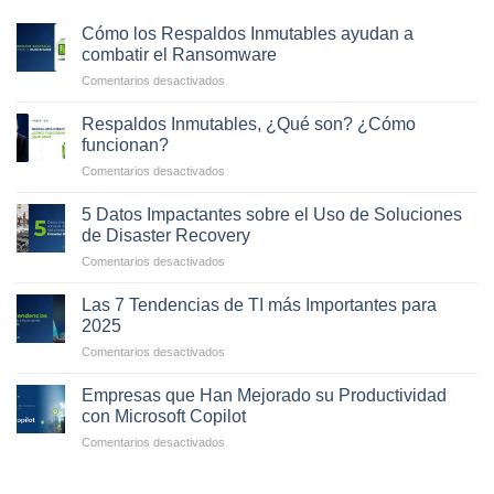
Cómo los Respaldos Inmutables ayudan a
combatir el Ransomware
en
Comentarios desactivados
Cómo
los
Respaldos Inmutables, ¿Qué son? ¿Cómo
Respaldos
funcionan?
Inmutables
en
Comentarios desactivados
ayudan
Respaldos
a
Inmutables,
combatir
5 Datos Impactantes sobre el Uso de Soluciones
¿Qué
el
de Disaster Recovery
son?
Ransomware
en
Comentarios desactivados
¿Cómo
5
funcionan?
Datos
Las 7 Tendencias de TI más Importantes para
Impactantes
2025
sobre
en
Comentarios desactivados
el
Las
Uso
7
de
Empresas que Han Mejorado su Productividad
Tendencias
Soluciones
con Microsoft Copilot
de
de
en
Comentarios desactivados
TI
Disaster
Empresas
más
Recovery
que
Importantes