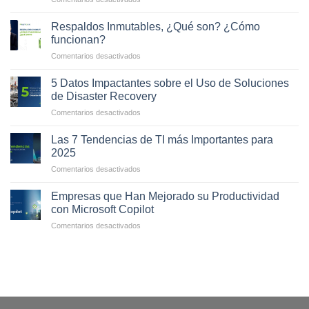
Cómo
los
Respaldos Inmutables, ¿Qué son? ¿Cómo
Respaldos
funcionan?
Inmutables
en
Comentarios desactivados
ayudan
Respaldos
a
Inmutables,
combatir
5 Datos Impactantes sobre el Uso de Soluciones
¿Qué
el
de Disaster Recovery
son?
Ransomware
en
Comentarios desactivados
¿Cómo
5
funcionan?
Datos
Las 7 Tendencias de TI más Importantes para
Impactantes
2025
sobre
en
Comentarios desactivados
el
Las
Uso
7
de
Empresas que Han Mejorado su Productividad
Tendencias
Soluciones
con Microsoft Copilot
de
de
en
Comentarios desactivados
TI
Disaster
Empresas
más
Recovery
que
Importantes
Han
para
Mejorado
2025
su
Productividad
con